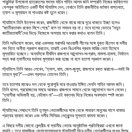
পাকুন্দিয়া উপজেলা ছাত্রদলের সদস্য সচিব শাহিন আলম জনি সম্প্রতি নিজের ব্যক্তিগত
ফেসবুক আইডিতে একটি দীর্ঘ স্ট্যাটাস দেন, যেখানে তিনি রাজনীতির বর্তমান বাস্তবতা,
ত্যাগ ও মূল্যায়ন না পাওয়ার কষ্ট তুলে ধরেন।
স্ট্যাটাসে তিনি উল্লেখ করেন, রাজনীতি থেকে মাঝে মাঝে দূরে থাকতে ইচ্ছা হলেও
“জাতীয়তাবাদ রক্তে মিশে গেছে” বলে তা সম্ভব হয় না। তবে দলের ভেতরে “নতুন
জাতীয়তাবাদী”দের ভিড়ে নিজেকে অসহায় মনে করার কথাও বলেন তিনি।
তিনি অভিযোগ করেন, যারা একসময় সরাসরি আওয়ামী লীগের সঙ্গে যুক্ত ছিলেন বা দলীয়
পদ নিতে অনীহা প্রকাশ করতেন, তারাই এখন বিএনপির প্রথম সারির নেতা হিসেবে
মূল্যায়িত হচ্ছেন। অন্যদিকে দীর্ঘদিন রাজপথে আন্দোলন-সংগ্রাম, মামলা-হামলা, নির্যাতন
সহ্য করা ত্যাগীদের যথাযথ মূল্যায়ন করা হচ্ছে না বলে হতাশা প্রকাশ করেন।
স্ট্যাটাসে তিনি আরও লেখেন, “ত্যাগ, ঘাম, জেল-জুলুম, রাজপথে রক্ত ঝরানো—সবই কি
তাহলে বৃথা?”—এমন প্রশ্নও তোলেন তিনি।
তবে হতাশার মাঝেও দল থেকে পুরোপুরি সরে যাওয়ার ইঙ্গিত দেননি শাহিন আলম জনি।
তিনি বলেন, প্রয়োজনের সময়ে আবারও রাজপথে সামনে থেকে আন্দোলনে অংশ নেবেন।
“ত্যাগীরা অভিমানী হয়, বেইমান না”—এই বক্তব্য দিয়ে নিজের অবস্থান স্পষ্ট করেন
তিনি।
স্ট্যাটাসের শেষাংশে তিনি তৃণমূল নেতাকর্মীদের সঙ্গে থেকে সাধারণ মানুষের পাশে থাকার
প্রত্যয় ব্যক্ত করেন এবং দলীয় সিনিয়র নেতৃবৃন্দের সুস্থতা কামনা করেন।
এ বিষয়ে দলীয় কোনো কেন্দ্রীয় বা স্থানীয় নেতার আনুষ্ঠানিক প্রতিক্রিয়া এখনো জানা
যায়নি। তবে সামাজিক যোগাযোগমাধ্যমে স্ট্যাটাসটি ঘিরে দলীয় নেতাকর্মীদের মধ্যে মিশ্র